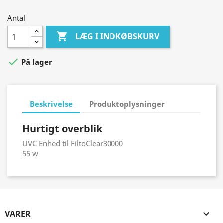
Antal

LÆG I INDKØBSKURV

På lager
Beskrivelse
Produktoplysninger
Hurtigt overblik
UVC Enhed til FiltoClear30000
55 w
VARER
