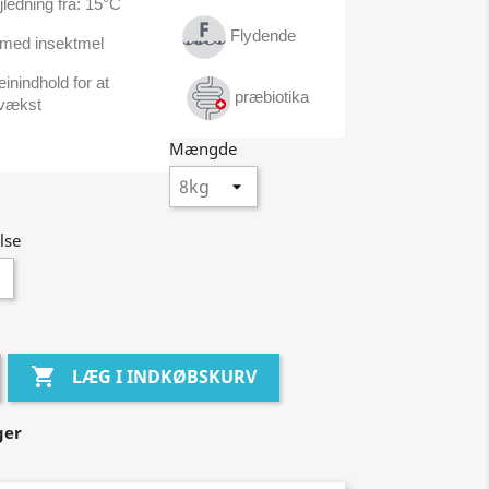
ledning fra: 15°C
Flydende
 med insektmel
einindhold for at
præbiotika
vækst
Mængde
lse

LÆG I INDKØBSKURV
ger