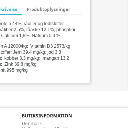
krivelse
Produktoplysninger
otein 44%;
råolier og fedtstoffer
råfiber 2,5%;
råaske 12,1%;
phosphor
;
Calcium 1,9%;
Natrium 0,3 %
in A 12000/kg;
Vitamin D3 2573/kg
toffer: Jern 39,4 mg/kg;
jod 3,3
g;
kobber 3,3 mg/kg;
mangan 13,2
g;
Zink 39,8 mg/kg
nit 995 mg/kg
BUTIKSINFORMATION
Denmark