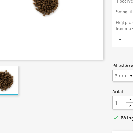
Fodervej
Smag til
Højt prot
fremme 
Pillestørre
Antal

På la