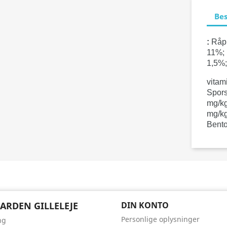
Bes
:
Råpr
11%;
1,5%
vitam
Spors
mg/k
mg/k
Bento
ARDEN GILLELEJE
DIN KONTO
Personlige oplysninger
ng