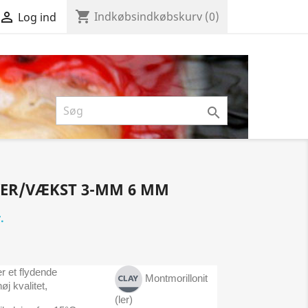
shopping_cart

Indkøbsindkøbskurv
(0)
Log ind

ER/VÆKST 3-MM 6 MM
.
r et flydende
Montmorillonit
øj kvalitet,
(ler)